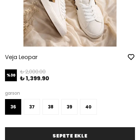
Veja Leopar
₺ 2,000.00
%
30
₺ 1,399.90
garson
36
37
38
39
40
SEPETE EKLE