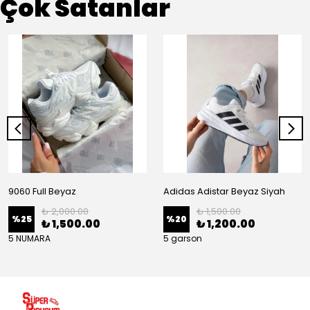
Çok Satanlar
9060 Full Beyaz
Adidas Adistar Beyaz Siyah
₺ 2,000.00
₺ 1,500.00
%
25
%
20
₺ 1,500.00
₺ 1,200.00
5 NUMARA
5 garson