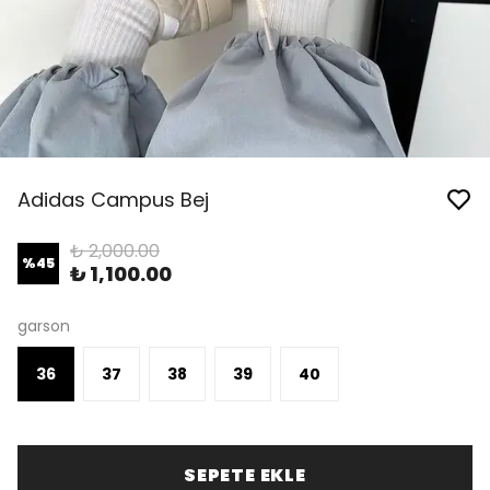
Adidas Campus Bej
₺ 2,000.00
%
45
₺ 1,100.00
garson
36
37
38
39
40
SEPETE EKLE