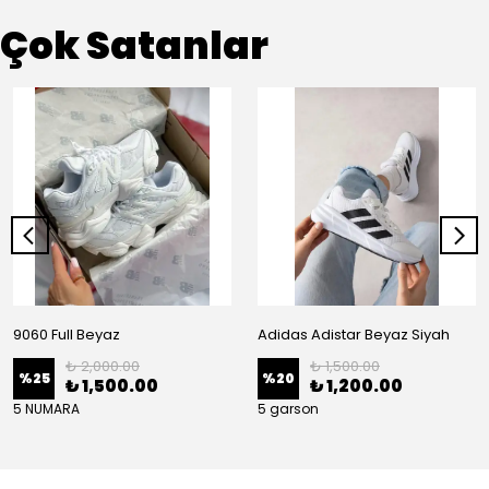
Çok Satanlar
9060 Full Beyaz
Adidas Adistar Beyaz Siyah
₺ 2,000.00
₺ 1,500.00
%
25
%
20
₺ 1,500.00
₺ 1,200.00
5 NUMARA
5 garson