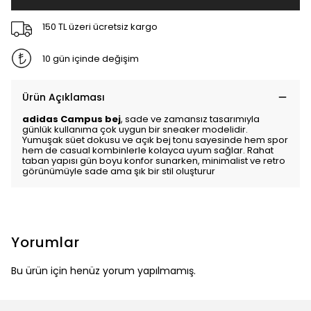
150 TL üzeri ücretsiz kargo
10 gün içinde değişim
Ürün Açıklaması
adidas Campus
bej
, sade ve zamansız tasarımıyla
günlük kullanıma çok uygun bir sneaker modelidir.
Yumuşak süet dokusu ve açık bej tonu sayesinde hem spor
hem de casual kombinlerle kolayca uyum sağlar. Rahat
taban yapısı gün boyu konfor sunarken, minimalist ve retro
görünümüyle sade ama şık bir stil oluşturur
Yorumlar
Bu ürün için henüz yorum yapılmamış.