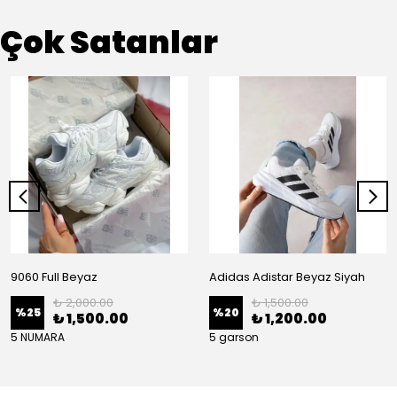
Çok Satanlar
9060 Full Beyaz
Adidas Adistar Beyaz Siyah
₺ 2,000.00
₺ 1,500.00
%
25
%
20
₺ 1,500.00
₺ 1,200.00
5 NUMARA
5 garson