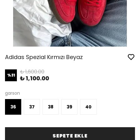
Adidas Spezial Kırmızı Beyaz
₺ 1,600.00
%
31
₺ 1,100.00
garson
36
37
38
39
40
SEPETE EKLE