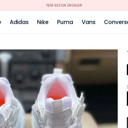
YENI SEZON ÜRÜNLER
e
Adidas
Nıke
Puma
Vans
Convers