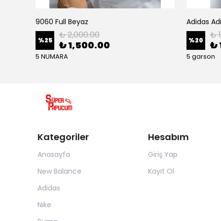
9060 Full Beyaz
Adidas Ad
₺ 2,000.00
₺ 
%
25
%
20
₺ 1,500.00
₺ 
5 NUMARA
5 garson
Kategoriler
Hesabım
Anasayfa
Giriş Yap
New Balance
Kayıt Ol
Adidas
Nıke