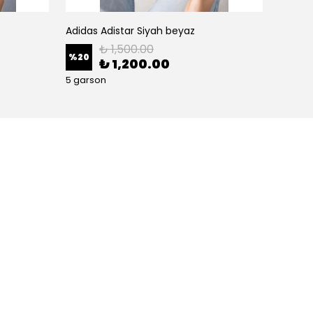
Adidas Adistar Siyah beyaz
Adidas
₺ 1,500.00
%
20
%
45
₺ 1,200.00
5 garson
5 gars