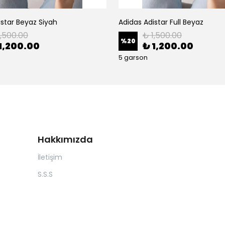
istar Beyaz Siyah
Adidas Adistar Full Beyaz
1,500.00
₺ 1,500.00
%
20
1,200.00
₺ 1,200.00
5 garson
Hakkımızda
İletişim
S.S.S