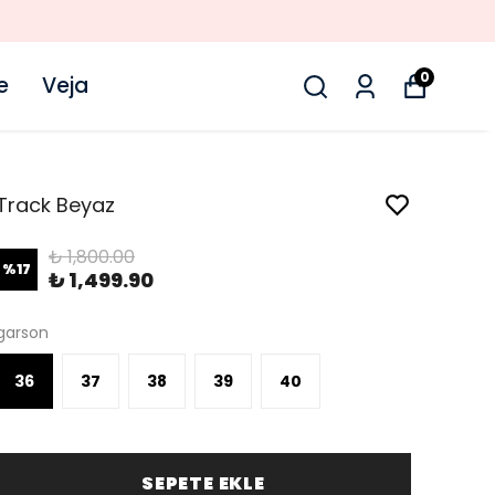
0
e
Veja
Track Beyaz
₺ 1,800.00
%
17
₺ 1,499.90
garson
36
37
38
39
40
SEPETE EKLE