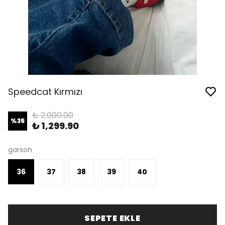
Speedcat Kırmızı
₺ 2,000.00
%
35
₺ 1,299.90
garson
36
37
38
39
40
SEPETE EKLE