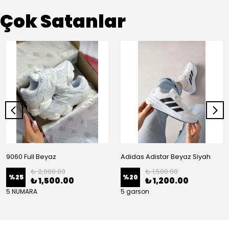
Çok Satanlar
9060 Full Beyaz
Adidas Adistar Beyaz Siyah
₺ 2,000.00
₺ 1,500.00
%
25
%
20
₺ 1,500.00
₺ 1,200.00
5 NUMARA
5 garson