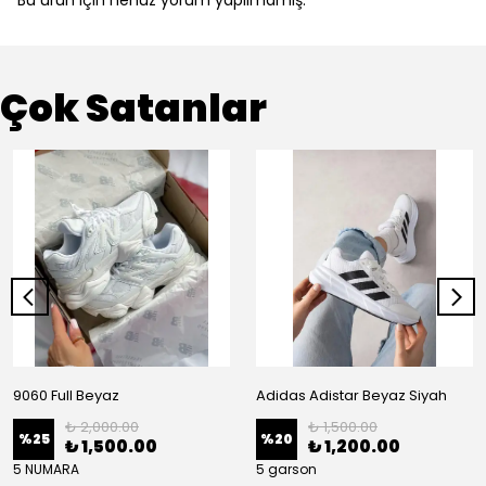
Bu ürün için henüz yorum yapılmamış.
Çok Satanlar
9060 Full Beyaz
Adidas Adistar Beyaz Siyah
₺ 2,000.00
₺ 1,500.00
%
25
%
20
₺ 1,500.00
₺ 1,200.00
5 NUMARA
5 garson