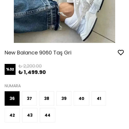
New Balance 9060 Taş Gri
₺ 2,200.00
%
32
₺ 1,499.90
NUMARA
36
37
38
39
40
41
42
43
44