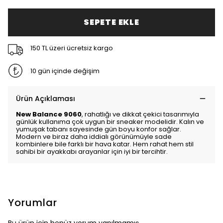
SEPETE EKLE
150 TL üzeri ücretsiz kargo
10 gün içinde değişim
Ürün Açıklaması
New Balance 9060
, rahatlığı ve dikkat çekici tasarımıyla
günlük kullanıma çok uygun bir sneaker modelidir. Kalın ve
yumuşak tabanı sayesinde gün boyu konfor sağlar.
Modern ve biraz daha iddialı görünümüyle sade
kombinlere bile farklı bir hava katar. Hem rahat hem stil
sahibi bir ayakkabı arayanlar için iyi bir tercihtir.
Yorumlar