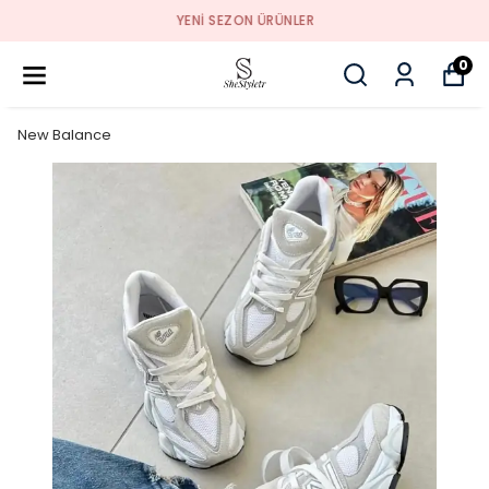
YENI SEZON ÜRÜNLER
0
New Balance