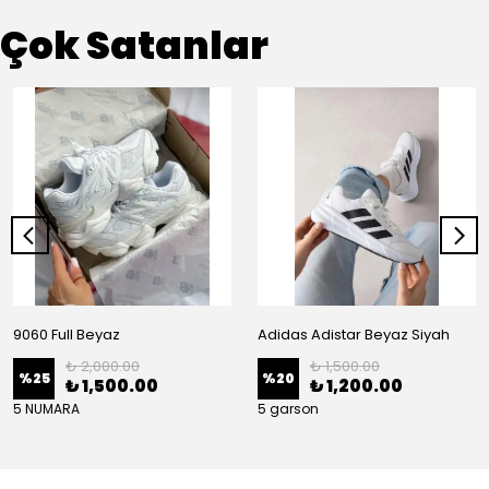
Çok Satanlar
9060 Full Beyaz
Adidas Adistar Beyaz Siyah
₺ 2,000.00
₺ 1,500.00
%
25
%
20
₺ 1,500.00
₺ 1,200.00
5 NUMARA
5 garson