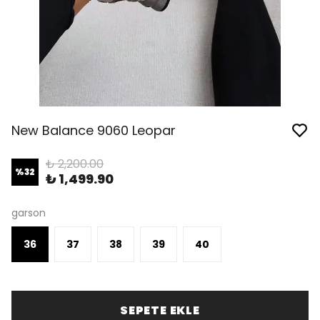
New Balance 9060 Leopar
₺ 2,200.00
%
32
₺ 1,499.90
garson
36
37
38
39
40
SEPETE EKLE