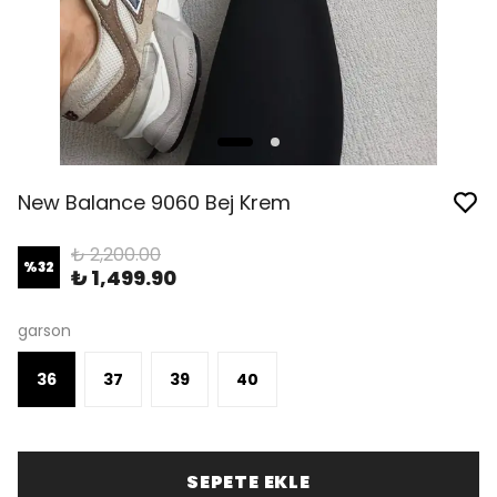
New Balance 9060 Bej Krem
₺ 2,200.00
%
32
₺ 1,499.90
garson
36
37
39
40
SEPETE EKLE