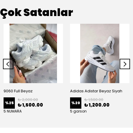
Çok Satanlar
9060 Full Beyaz
Adidas Adistar Beyaz Siyah
₺ 2,000.00
₺ 1,500.00
%
25
%
20
₺ 1,500.00
₺ 1,200.00
5 NUMARA
5 garson