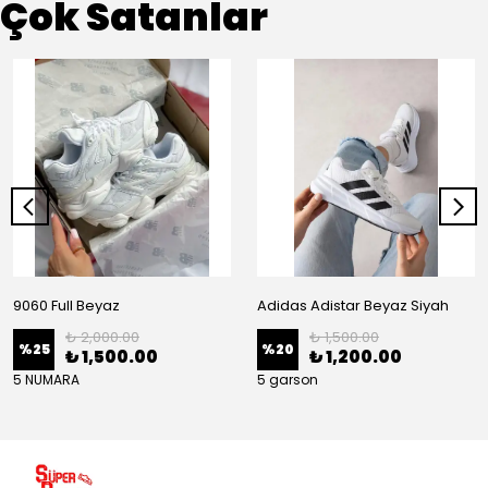
Çok Satanlar
9060 Full Beyaz
Adidas Adistar Beyaz Siyah
₺ 2,000.00
₺ 1,500.00
%
25
%
20
₺ 1,500.00
₺ 1,200.00
5 NUMARA
5 garson