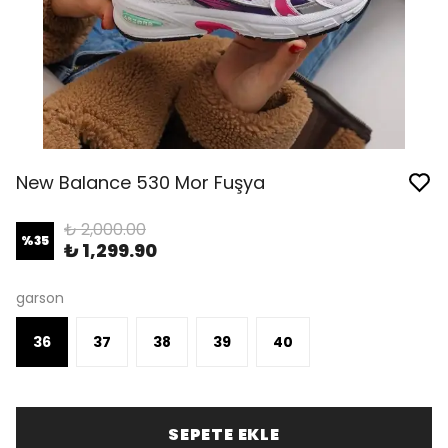
New Balance 530 Mor Fuşya
₺ 2,000.00
%
35
₺ 1,299.90
garson
36
37
38
39
40
SEPETE EKLE