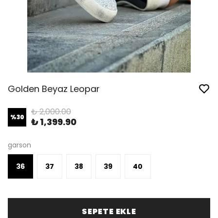
Golden Beyaz Leopar
₺ 2,000.00
%
30
₺ 1,399.90
garson
36
37
38
39
40
SEPETE EKLE