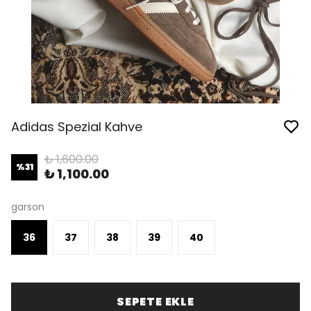
Adidas Spezial Kahve
₺ 1,600.00
%
31
₺ 1,100.00
garson
36
37
38
39
40
SEPETE EKLE