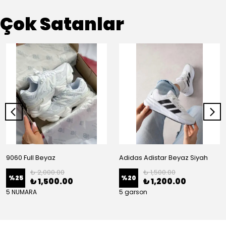
Çok Satanlar
9060 Full Beyaz
Adidas Adistar Beyaz Siyah
₺ 2,000.00
₺ 1,500.00
%
25
%
20
₺ 1,500.00
₺ 1,200.00
5 NUMARA
5 garson