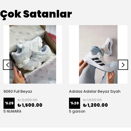
Çok Satanlar
9060 Full Beyaz
Adidas Adistar Beyaz Siyah
₺ 2,000.00
₺ 1,500.00
%
25
%
20
₺ 1,500.00
₺ 1,200.00
5 NUMARA
5 garson