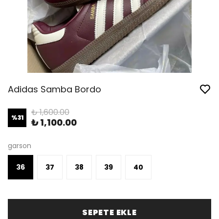
Adidas Samba Bordo
₺ 1,600.00
%
31
₺ 1,100.00
garson
36
37
38
39
40
SEPETE EKLE