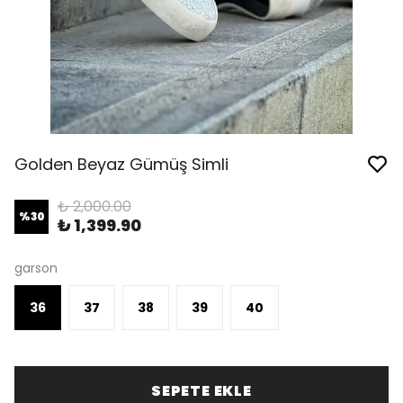
Golden Beyaz Gümüş Simli
₺ 2,000.00
%
30
₺ 1,399.90
garson
36
37
38
39
40
SEPETE EKLE